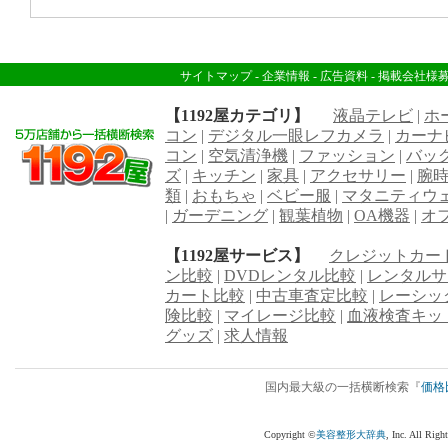
サイトマップ
-
企業情報
-
広告資料
-
掲載会社様
【1192屋カテゴリ】
液晶テレビ
|
ホ
コン
|
デジタル一眼レフカメラ
|
カーナ
コン
|
空気清浄機
|
ファッション
|
バッ
ズ
|
キッチン
|
家具
|
アクセサリー
|
腕
類
|
おもちゃ
|
ベビー服
|
マタニティウ
|
ガーデニング
|
観葉植物
|
OA機器
|
オ
【1192屋サービス】
クレジットカー
ン比較
|
DVDレンタル比較
|
レンタルサ
カート比較
|
中古車査定比較
|
レーシッ
険比較
|
マイレージ比較
|
血液検査キッ
グッズ
|
求人情報
国内最大級の一括横断検索『
価格
Copyright ©
美容整形大辞典
, Inc. All R